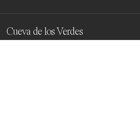
Cueva de los Verdes
La cueva de los Verdes è una grotta situata sull'isola di 
Lanzarote. È uno dei tratti del gran tubo lavico 
derivante dall'eruzione del vulcano Monte Corona. 
Nella cueva de los Verdes, si può osservare una grotta 
formata da due gallerie sovrapposte
Awards
One Shot Photo Contest
2022