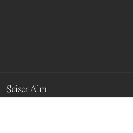
Seiser Alm
Sasso Lungo and Sasso Piatto rise magically above 
Alpe di Siusi located in the Dolomites.